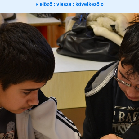
« előző :
vissza
: következő »