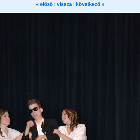
« előző :
vissza
: következő »