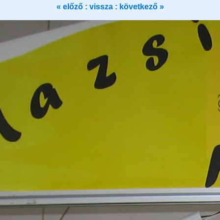
« előző :
vissza
: következő »