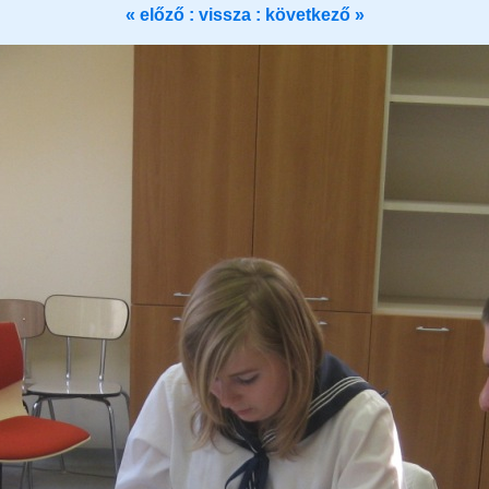
« előző :
vissza
: következő »